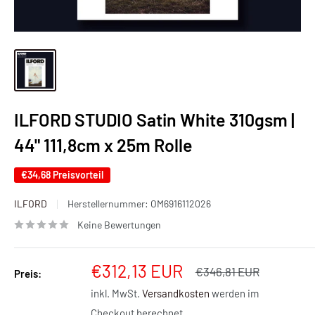
ILFORD STUDIO Satin White 310gsm |
44" 111,8cm x 25m Rolle
€34,68
Preisvorteil
ILFORD
Herstellernummer:
OM6916112026
Keine Bewertungen
Sonderpreis
€312,13 EUR
Normalpreis
€346,81 EUR
Preis:
inkl. MwSt.
Versandkosten
werden im
Checkout berechnet.